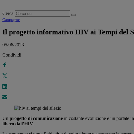
Cerca
Campagne
Il progetto informativo HIV ai Tempi del S
05/06/2023
Condividi
Un
progetto di comunicazione
in costante evoluzione e un portale i
libero dall’HIV
.
La campagna si pone l’obiettivo di coinvolgere e accrescere la corrett