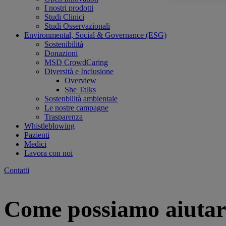
I nostri prodotti
Studi Clinici
Studi Osservazionali
Environmental, Social & Governance (ESG)
Sostenibilità
Donazioni
MSD CrowdCaring
Diversità e Inclusione
Overview
She Talks
Sostenbilità ambientale
Le nostre campagne
Trasparenza
Whistleblowing
Pazienti
Medici
Lavora con noi
Contatti
Come possiamo aiutar