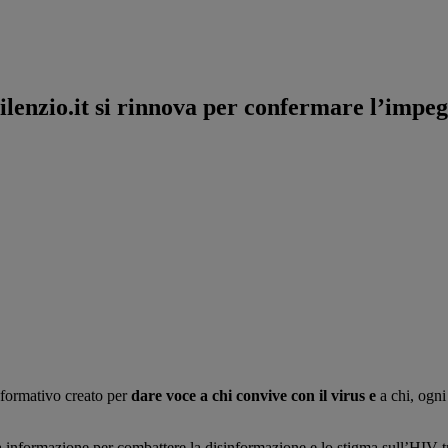
ilenzio.it si rinnova per confermare l’impe
nformativo creato per
dare voce
a chi convive con il virus
e
a chi, ogni
a informazione per combattere la disinformazione e lo stigma sull’HIV tr