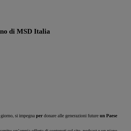
gno di MSD Italia
 giorno, si impegna
per
donare alle generazioni future
un Paese
amite: un’ampia offerta di contenuti sul sito, podcast e un piano