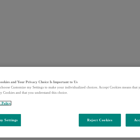
Cookies and Your Privacy Choice Is Important to Us
choose Customize my Settings to make your individualized choices. Accept Cookies means that y
ty Cookies and that you understand this choice.
y Policy
y Settings
Reject Cookies
Acc