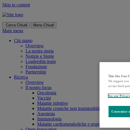
Skip to content
Cerca
Chiudi
Menu
Chiudi
Main menu
Chi siamo
Overview
La nostra storia
Notizie e Storie
Leadership team
Fondazione
Partnership
This Site Uses 
Ricerca
We suggest you 
Overview
accept third-par
Il nostro focus
Oncologia
See our Privac
Vaccini
Malattie infettive
Malattie croniche non trasmissibili
Customize m
Anestesia
Immunologia
Malattie cardiometaboliche e respiratorie
Open Innovation