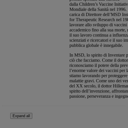
dalla Children’s Vaccine Initiat
Mondiale della Sanità nel 1996. Si
carica di Direttore dell’MSD Inst
for Therapeutic Research nel 1
lavorare allo sviluppo di vaccini
accademico fino alla sua morte,
il suo lavoro continua a influen
scienziati e ricercatori e il suo i
pubblica globale è innegabile.​
In MSD, lo spirito di Inventare p
ciò che facciamo. Come il dotto
riconosciamo il potere della pre
l’enorme valore dei vaccini per l
stiamo lavorando per proteggere
malattie gravi. Come uno dei veri
del XX secolo, il dottor Hillema
spirito dell’invenzione, affrontan
passione, perseveranza e ingegn
Expand all