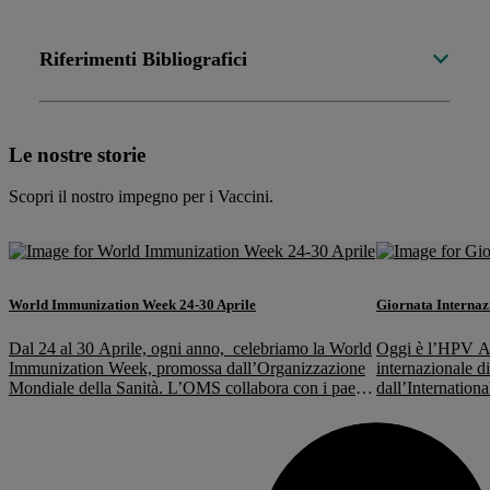
Riferimenti Bibliografici
Le nostre storie
Scopri il nostro impegno per i Vaccini.
World Immunization Week 24-30 Aprile
Giornata Internaz
Dal 24 al 30 Aprile, ogni anno, celebriamo la World
Oggi è l’HPV Aw
Immunization Week, promossa dall’Organizzazione
internazionale di
Mondiale della Sanità. L’OMS collabora con i paesi
dall’Internation
di tutto il mondo per aumentare la consapevolezza
ampliare la conos
nel valore dei vaccini per garantire che i governi
Papillomavirus 
ottengano la guida e il supporto tecnico necessari per
preventive, nell
attuare programmi di immunizzazione di alta
cancro e altre p
qualità.L’obiettivo […]