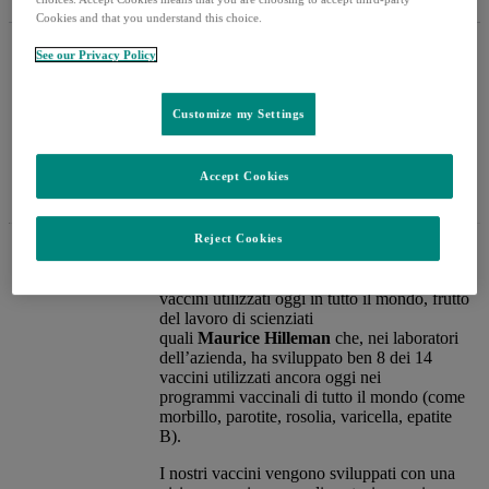
Cookies and that you understand this choice.
See our Privacy Policy
12.000
Customize my Settings
Ricercatori
Accept Cookies
Reject Cookies
MSD, da oltre 100 anni, ha un ruolo
fondamentale nella scoperta di molti dei
vaccini utilizzati oggi in tutto il mondo, frutto
del lavoro di scienziati
quali
Maurice Hilleman
che, nei laboratori
dell’azienda, ha sviluppato ben 8 dei 14
vaccini utilizzati ancora oggi nei
programmi vaccinali di tutto il mondo (come
morbillo, parotite, rosolia, varicella, epatite
B).​
​I nostri vaccini vengono sviluppati con una