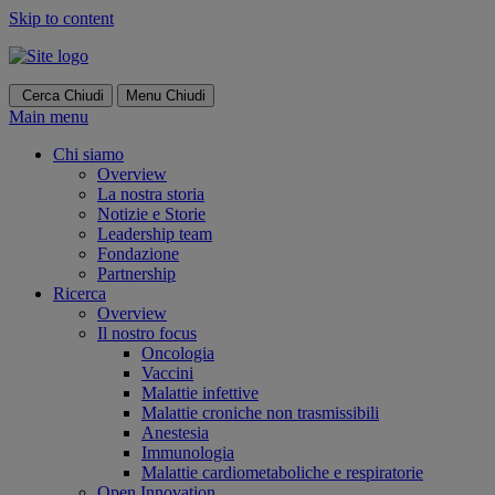
Skip to content
Cerca
Chiudi
Menu
Chiudi
Main menu
Chi siamo
Overview
La nostra storia
Notizie e Storie
Leadership team
Fondazione
Partnership
Ricerca
Overview
Il nostro focus
Oncologia
Vaccini
Malattie infettive
Malattie croniche non trasmissibili
Anestesia
Immunologia
Malattie cardiometaboliche e respiratorie
Open Innovation