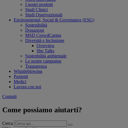
I nostri prodotti
Studi Clinici
Studi Osservazionali
Environmental, Social & Governance (ESG)
Sostenibilità
Donazioni
MSD CrowdCaring
Diversità e Inclusione
Overview
She Talks
Sostenbilità ambientale
Le nostre campagne
Trasparenza
Whistleblowing
Pazienti
Medici
Lavora con noi
Contatti
Come possiamo aiutarti?
Cerca