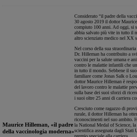
Considerato “il padre della vacc
30 agosto 2019 il dottor Mauric
compiuto 100 anni. Ad oggi, si s
abbia salvato più vite in tutto il
altro scienziato medico nel XX s
Nel corso della sua straordinaria c
Dr. Hilleman ha contribuito a sv
vaccini per la salute umana e ani
contro le malattie infantili che
in tutto il mondo. Sebbene il su
familiare come Jonas Salk o Loui
dottor Maurice Hilleman è respon
del lavoro contro le malattie pre
sulla base dei suoi sforzi di rice
i suoi oltre 25 anni di carriera 
Cresciuto come ragazzo di prov
rurale, il dottor Hilleman ha otte
riconoscimenti nel suo ambito. 
Maurice Hilleman, «il padre
la National Medal of Science, la 
scientifica assegnata dagli Stati 
della vaccinologia moderna»
premio speciale alla carriera