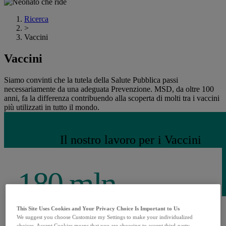
Ricerca
>
Vaccini
Vaccini
Siamo convinti che la tutela della Salute Pubblica passi
necessariamente da una adeguata Prevenzione. MSD, da oltre 100
anni, fa la differenza contribuendo alla scoperta di molti tra i vaccini
più utilizzati in tutto il mondo.
Il nostro lavoro per i Vaccini
180 mln
This Site Uses Cookies and Your Privacy Choice Is Important to Us
dosi Vaccini distribuite nel 2020
We suggest you choose Customize my Settings to make your individualized
choices. Accept Cookies means that you are choosing to accept third-party